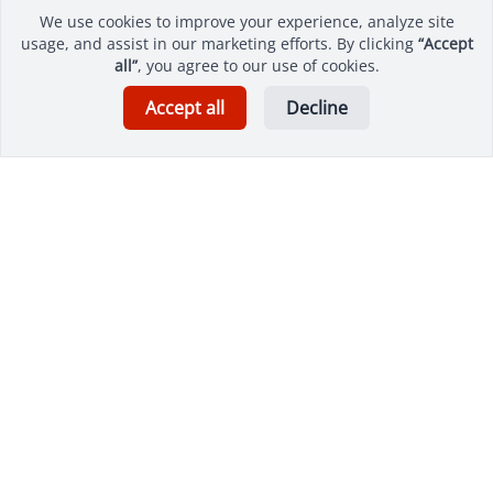
We use cookies to improve your experience, analyze site
usage, and assist in our marketing efforts. By clicking
“Accept
all”
, you agree to our use of cookies.
Accept all
Decline
PRODUCTO
Por qué PMPeople
Gobernanza de proyectos y carteras
Pronóstico de IA e informes inteligentes
Blockchain y contratos inteligentes